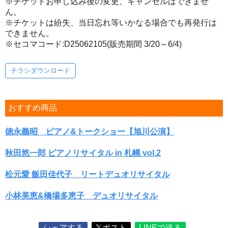
※チケットお申し込み後の変更、キャンセルはできませ
ん。
※チケットは紛失、当日忘れ等いかなる場合でも再発行は
できません。
※セコマコード:D25062105(販売期間 3/20～6/4)
チラシダウンロード
おすすめ商品
徳永義昭 ピアノ&トークショー【旭川公演】
秋田悠一郎 ピアノリサイタル in 札幌 vol.2
松元愛 飯田佳代子 リートデュオリサイタル
小林美恵&橋場多恵子 デュオリサイタル
シェアする
𝕏ポスト
LINEで送る