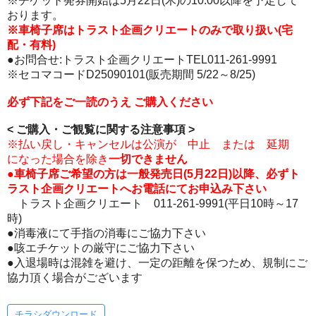
※チケット発券開始は5月22日(木)の10:00以降を予定して
おります。
※車椅子席はトラスト企画クリエートのみで取り扱い(宅
配・有料)
●お問合せ:トラスト企画クリエートTEL011-261-9991
※セコマコードD25090101(販売期間 5/22～8/25)
必ず下記をご一読のうえ ご購入ください
< ご購入・ご観覧に関する注意事項 >
※払い戻し・キャンセルは公演が 中止 または 延期
になった場合を除き
一切できません
●車椅子席ご希望の方は一般発売日(5月22日)以降、必ずト
ラスト企画クリエートへお電話にてお申込み下さい
トラスト企画クリエート 011-261-9991(平日10時～17
時)
●消毒液にて手指の消毒にご協力下さい
●咳エチケットの厳守にご協力下さい
●入退場時は混雑を避け、一定の距離を保つため、規制にご
協力頂く場合がございます
チラシダウンロード