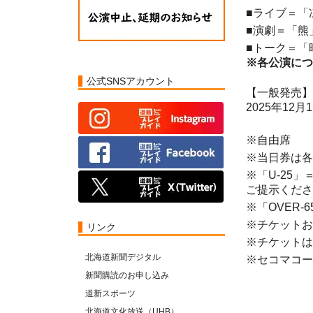
■ライブ＝「
■演劇＝「熊
■トーク＝「
※各公演につ
公式SNSアカウント
【一般発売】
2025年12月1
※自由席
※当日券は各
※「U-25
ご提示くださ
※「OVER
※チケットお
リンク
※チケットは
北海道新聞デジタル
※セコマコード 
新聞購読のお申し込み
道新スポーツ
北海道文化放送（UHB）