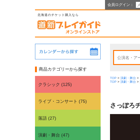
会員ログイン：
北海道のチケット購入なら
商品カテゴリーから探す
TOP
>
演劇・舞台
>
TOP
>
演劇・舞台
>
クラシック
(
125
)
ライブ・コンサート
(
75
)
さっぽろ
落語
(
27
)
演劇・舞台
(
47
)