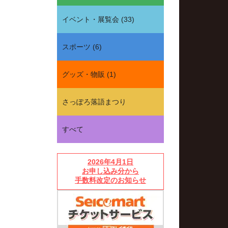
イベント・展覧会
(
33
)
スポーツ
(
6
)
グッズ・物販
(
1
)
さっぽろ落語まつり
すべて
2026年4月1日
お申し込み分から
手数料改定のお知らせ