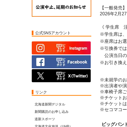
【一般発売】
2026年2月27
《 学生席 
公式SNSアカウント
※学生席は、
※座席はお選
※引換券では
公演当日の1
※お引き換え
※未就学のお
※出演者や演
※車椅子席ご希
リンク
※チケットお
※チケットは
北海道新聞デジタル
※セコマコード:
新聞購読のお申し込み
道新スポーツ
ビッグバン
北海道文化放送（UHB）