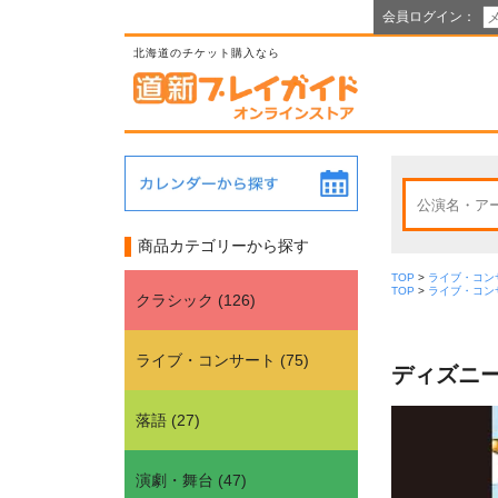
会員ログイン：
北海道のチケット購入なら
商品カテゴリーから探す
TOP
>
ライブ・コン
TOP
>
ライブ・コン
クラシック
(
126
)
ライブ・コンサート
(
75
)
ディズニー
落語
(
27
)
演劇・舞台
(
47
)