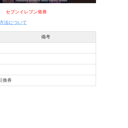
セブンイレブン発券
方法について
備考
引換券