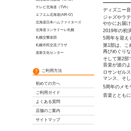
テレビ北海道（TVh）
ディズニー⾳
エフエム北海道(AIR-G')
ジャズやラテ
北海道日本ハムファイターズ
やかにお届け
北海道コンサドーレ札幌
2019年の
札幌交響楽団
5周年を迎え
第1部は、こ
札幌市民交流プラザ
再びめぐりな
道新文化センター
そして第2部
⾳楽が波のよ
ご利用方法
ロサンゼルス
マンス、そし
初めての方へ
5周年のメモ
ご利用ガイド
⾳楽とともに－
よくある質問
店舗のご案内
サイトマップ