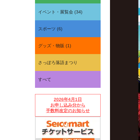
イベント・展覧会
(
34
)
スポーツ
(
6
)
グッズ・物販
(
1
)
さっぽろ落語まつり
すべて
2026年4月1日
お申し込み分から
手数料改定のお知らせ