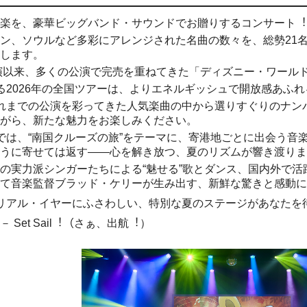
楽を、豪華ビッグバンド・サウンドでお贈りするコンサート︕
ン、ソウルなど多彩にアレンジされた名曲の数々を、総勢21
します。
初演以来、多くの公演で完売を重ねてきた「ディズニー・ワール
る2026年の全国ツアーは、よりエネルギッシュで開放感あふ
れまでの公演を彩ってきた⼈気楽曲の中から選りすぐりのナン
がら、新たな魅⼒をお楽しみください。
では、“南国クルーズの旅”をテーマに、寄港地ごとに出会う⾳
うに寄せては返す――⼼を解き放つ、夏のリズムが響き渡りま
の実⼒派シンガーたちによる“魅せる”歌とダンス、国内外で
て⾳楽監督ブラッド・ケリーが⽣み出す、新鮮な驚きと感動に
リアル・イヤーにふさわしい、特別な夏のステージがあなたを
 Set Sail︕（さぁ、出航︕）