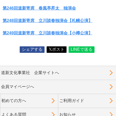
第246回道新寄席 春風亭昇太 独演会
第248回道新寄席 立川談春独演会【札幌公演】
第249回道新寄席 立川談春独演会【小樽公演】
シェアする
𝕏ポスト
LINEで送る
道新文化事業社 企業サイトへ
会員マイページへ
初めての方へ
ご利用ガイド
よくある質問
お知らせ