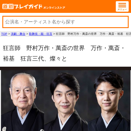
TOP
>
演劇・舞台
>
歌舞伎・能・狂言
>
狂言師 野村万作・萬斎の世界 万作・萬斎・裕基 狂
狂言師 野村万作・萬斎の世界 万作・萬斎・
裕基 狂言三代、燦々と