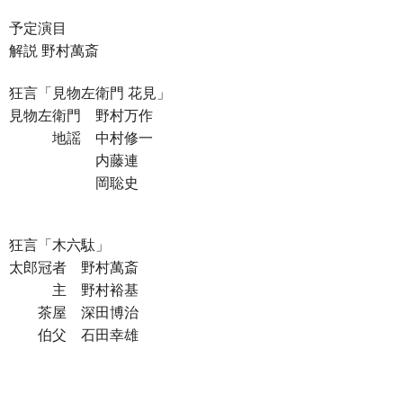
予定演目
解説 野村萬斎
狂言「見物左衛門 花見」
見物左衛門 野村万作
地謡 中村修一
内藤連
岡聡史
狂言「木六駄」
太郎冠者 野村萬斎
主 野村裕基
茶屋 深田博治
伯父 石田幸雄