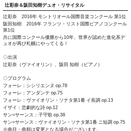
辻󠄀彩奈＆阪田知樹デュオ・リサイタル
辻󠄀
彩奈 2016年 モントリオール国際音楽コンクール 第1位
阪田知樹 2016年 フランツ・リスト国際ピアノコンクール
第1位
共に国際コンクール優勝から10年、世界が認めた進化系デ
ュオが再び札幌にやってくる！
◇出演
辻󠄀彩奈
（ヴァイオリン）、阪田 知樹（ピアノ）
◇プログラム
フォーレ：シシリエンヌ op.78
フォーレ：アンダンテ op.75
フォーレ：ヴァイオリン・ソナタ第1番 イ長調 op.13
イザイ：悲劇的な詩 op.12
サン=サーンス：子守歌 op.38
サン=サーンス：ヴァイオリン・ソナタ第1番 ニ短調 op.75
※曲目・曲順は変更となる場合がございます。