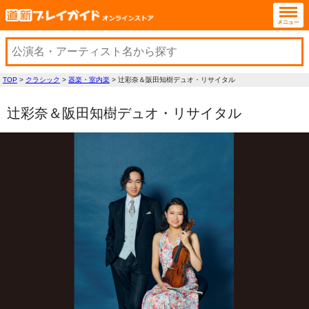
TOP
>
クラシック
>
器楽・室内楽
>
辻󠄀彩奈＆阪田知樹デュオ・リサイタル
辻󠄀彩奈＆阪田知樹デュオ・リサイタル