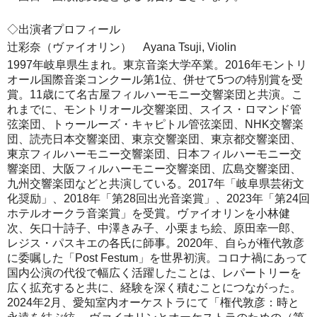
◇出演者プロフィール
辻󠄀彩奈
（ヴァイオリン） Ayana Tsuji, Violin
1997年岐阜県生まれ。東京音楽大学卒業。2016年モントリ
オール国際音楽コンクール第1位、併せて5つの特別賞を受
賞。11歳にて名古屋フィルハーモニー交響楽団と共演。こ
れまでに、モントリオール交響楽団、スイス・ロマンド管
弦楽団、トゥールーズ・キャピトル管弦楽団、NHK交響楽
団、読売日本交響楽団、東京交響楽団、東京都交響楽団、
東京フィルハーモニー交響楽団、日本フィルハーモニー交
響楽団、大阪フィルハーモニー交響楽団、広島交響楽団、
九州交響楽団などと共演している。2017年「岐阜県芸術文
化奨励」、2018年「第28回出光音楽賞」、2023年「第24回
ホテルオークラ音楽賞」を受賞。ヴァイオリンを小林健
次、矢口十詩子、中澤きみ子、小栗まち絵、原田幸一郎、
レジス・パスキエの各氏に師事。2020年、自らが権代敦彦
に委嘱した「Post Festum」を世界初演。コロナ禍にあって
国内公演の代役で幅広く活躍したことは、レパートリーを
広く拡充すると共に、経験を深く積むことにつながった。
2024年2月、愛知室内オーケストラにて「権代敦彦：時と