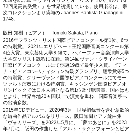
永遠を結ぶ絃 ～ヴァイオリンとオーケストラのための（第
72回尾高賞受賞）」を世界初演している。使用楽器は、宗
次コレクションより貸与の Joannes Baptista Guadagnini
1748。
阪田 知樹（ピアノ） Tomoki Sakata, Piano
2016年フランツ・リスト国際ピアノコンクール第1位、6つ
の特別賞。 2021年エリザベート王妃国際音楽コンクール第
4位入賞。東京芸術大学を経て、ハノーファー音楽演劇大学
大学院ソリスト課程に在籍。第14回ヴァン・クライバーン
国際ピアノコンクールにて弱冠19歳で最年少入賞。ピティ
ナ・ピアノコンペティション特級グランプリ、聴衆賞等5つ
の特別賞、クリーヴランド国際ピアノコンクールにてモー
ツァルト演奏における特別賞、キッシンゲン国際ピアノオ
リンピックでは日本人初となる第1位及び聴衆賞。国内はも
とより、世界各地20ヵ国以上で演奏を重ね、国際音楽祭へ
の出演多数。
2015年CDデビュー、2020年3月、世界初録音を含む意欲的
な編曲作品アルバムをリリース。阪田知樹ピアノ編曲集
「ヴォカリーズ」を2022年5月に、「夢のあとに」を2023
年7月に、阪田の作曲した「アルト・サクソフォーンとピア