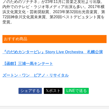
ノのためのソナチネ」が23年11月に音楽之友社より出版。
内外でのテレビ・ラジオ等メディア出演も多い。2017年横
浜文化賞文化・芸術奨励賞、2023年第32回出光音楽賞、第
72回神奈川文化賞未来賞、第20回ベストデビュタント賞を
受賞。
おすすめ商品
『のだめカンタービレ』Story Live Orchestra 札幌公演
【函館】三浦一馬キンテート
ズートン・ワン ピアノ・リサイタル
シェアする
𝕏ポスト
LINEで送る