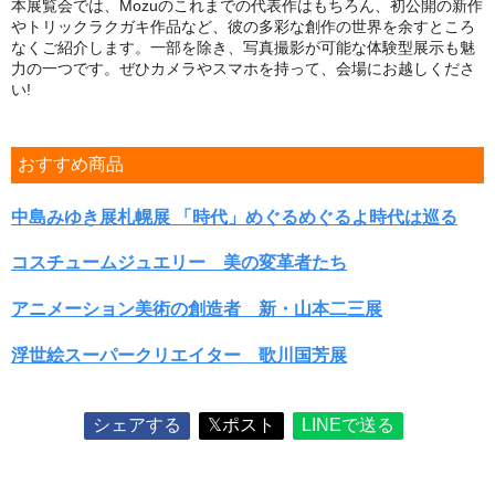
本展覧会では、Mozuのこれまでの代表作はもちろん、初公開の新作
やトリックラクガキ作品など、彼の多彩な創作の世界を余すところ
なくご紹介します。一部を除き、写真撮影が可能な体験型展示も魅
力の一つです。ぜひカメラやスマホを持って、会場にお越しくださ
い!
おすすめ商品
中島みゆき展札幌展 「時代」めぐるめぐるよ時代は巡る
コスチュームジュエリー 美の変革者たち
アニメーション美術の創造者 新・山本二三展
浮世絵スーパークリエイター 歌川国芳展
シェアする
𝕏ポスト
LINEで送る