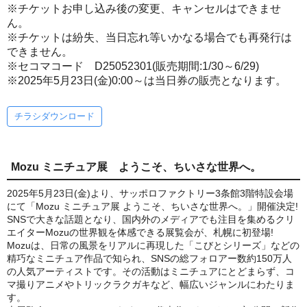
※チケットお申し込み後の変更、キャンセルはできませ
ん。
※チケットは紛失、当日忘れ等いかなる場合でも再発行は
できません。
※セコマコード D25052301(販売期間:1/30～6/29)
※2025年5月23日(金)0:00～は当日券の販売となります。
チラシダウンロード
Mozu ミニチュア展 ようこそ、ちいさな世界へ。
2025年5月23日(金)より、サッポロファクトリー3条館3階特設会場
にて「Mozu ミニチュア展 ようこそ、ちいさな世界へ。」開催決定!
SNSで大きな話題となり、国内外のメディアでも注目を集めるクリ
エイターMozuの世界観を体感できる展覧会が、札幌に初登場!
Mozuは、日常の風景をリアルに再現した「こびとシリーズ」などの
精巧なミニチュア作品で知られ、SNSの総フォロアー数約150万人
の人気アーティストです。その活動はミニチュアにとどまらず、コ
マ撮りアニメやトリックラクガキなど、幅広いジャンルにわたりま
す。