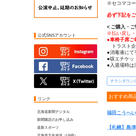
※セコマコードD
必ず下記をご
< ご購入・
※払い戻し・
公式SNSアカウント
●車椅子席ご
トラスト企画ク
●消毒液にて
●咳エチケッ
●入退場時は
チラシダウン
おすすめ商
リンク
北海道新聞デジタル
福田こうへい
新聞購読のお申し込み
【札幌】島津
道新スポーツ
北海道文化放送（UHB）