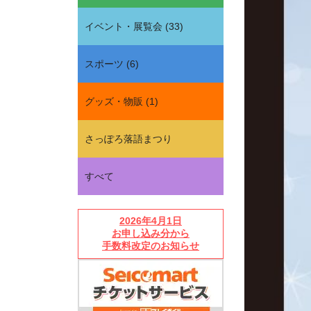
イベント・展覧会
(
33
)
スポーツ
(
6
)
グッズ・物販
(
1
)
さっぽろ落語まつり
すべて
2026年4月1日
お申し込み分から
手数料改定のお知らせ