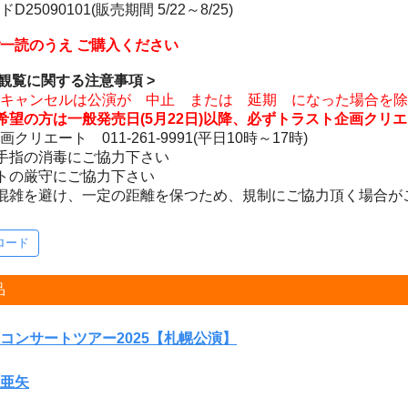
25090101(販売期間 5/22～8/25)
一読のうえ ご購入ください
ご観覧に関する注意事項 >
キャンセルは公演が 中止 または 延期 になった場合を除
希望の方は一般発売日(5月22日)以降、必ずトラスト企画クリ
リエート 011-261-9991(平日10時～17時)
手指の消毒にご協力下さい
トの厳守にご協力下さい
混雑を避け、一定の距離を保つため、規制にご協力頂く場合が
ロード
品
コンサートツアー2025【札幌公演】
亜矢