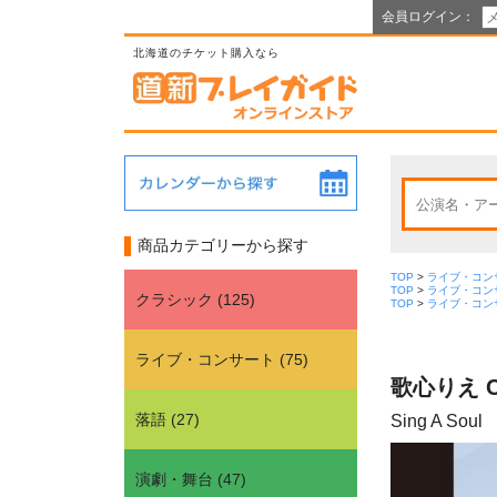
会員ログイン：
北海道のチケット購入なら
商品カテゴリーから探す
TOP
>
ライブ・コン
TOP
>
ライブ・コン
クラシック
(
125
)
TOP
>
ライブ・コン
ライブ・コンサート
(
75
)
歌心りえ CO
落語
(
27
)
Sing A Soul
演劇・舞台
(
47
)