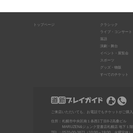
トップページ
クラシック
ライブ・コンサート
落語
演劇・舞台
イベント・展覧会
スポーツ
グッズ・物販
すべてのチケット
ご来店いただいても、お電話でもチケットがご購入
住所：
札幌市中央区南１条西1丁目8-2高桑ビル
MARUZEN&ジュンク堂書店札幌店 地下１階
TEL ：
0570-00-3871（10:00～19:00、火曜定休）