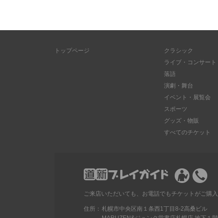
トップページ
クラシック
ライブ・コンサート
落語
演劇・舞台
イベント・展覧会
スポーツ
グッズ・物販
すべてのチケット
ご来店いただいても、お電話でもチケットがご購入
住所：
札幌市中央区南１条西1丁目8-2高桑ビル