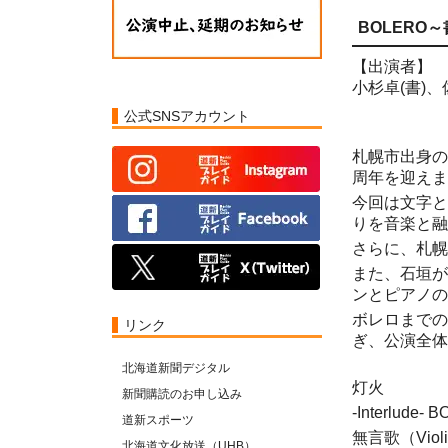
BOLERO
【出演者】
小杉卓(書)
公式SNSアカウント
札幌市出身の
周年を迎えま
今回は文字と
りを音楽と融
さらに、札幌
また、石垣が
ンとピアノの
ボレロまでの
リンク
ぎ、公演全体
北海道新聞デジタル
灯火
新聞購読のお申し込み
-Interlude- 
道新スポーツ
無言歌（Violi
北海道文化放送（UHB）