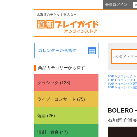
会員ログイン：
北海道のチケット購入なら
商品カテゴリーから探す
TOP
>
クラシック
>
TOP
>
クラシック
>
クラシック
(
123
)
TOP
>
イベント・展
TOP
>
イベント・展
ライブ・コンサート
(
75
)
BOLER
落語
(
26
)
石垣絢子個展シ
演劇・舞台
(
47
)