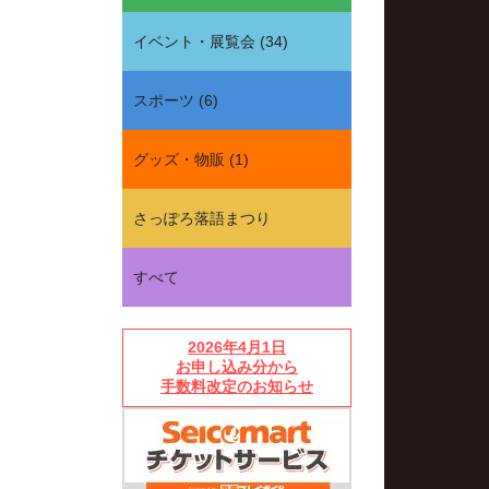
イベント・展覧会
(
34
)
スポーツ
(
6
)
グッズ・物販
(
1
)
さっぽろ落語まつり
すべて
2026年4月1日
お申し込み分から
手数料改定のお知らせ