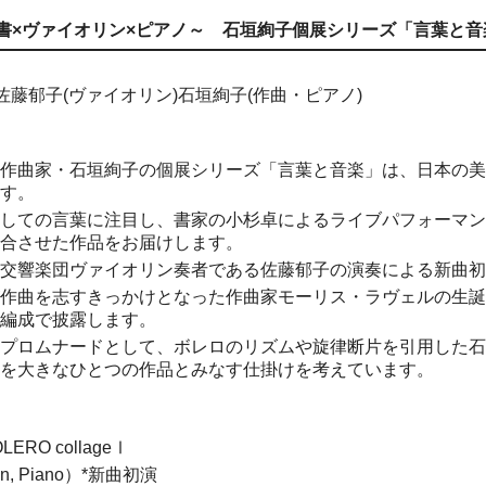
～書×ヴァイオリン×ピアノ～ 石垣絢子個展シリーズ「言葉と音楽」Vo
、佐藤郁子(ヴァイオリン)石垣絢子(作曲・ピアノ)
作曲家・石垣絢子の個展シリーズ「言葉と音楽」は、日本の美
す。
しての言葉に注目し、書家の小杉卓によるライブパフォーマン
合させた作品をお届けします。
交響楽団ヴァイオリン奏者である佐藤郁子の演奏による新曲初
作曲を志すきっかけとなった作曲家モーリス・ラヴェルの生誕
編成で披露します。
プロムナードとして、ボレロのリズムや旋律断片を引用した石
を大きなひとつの作品とみなす仕掛けを考えています。
BOLERO collageⅠ
n, Piano）*新曲初演