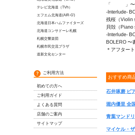
「 」〜書
テレビ北海道（TVh）
-Interlude- 
エフエム北海道(AIR-G')
残桜（Violin 
北海道日本ハムファイターズ
貝殻（Piano 
北海道コンサドーレ札幌
-Interlude- 
札幌交響楽団
BOLERO
札幌市民交流プラザ
＊アフタート
道新文化センター
ご利用方法
おすすめ商
初めての方へ
石井琢磨 ピア
ご利用ガイド
堀内優里 全国ツ
よくある質問
店舗のご案内
青葉マンドリ
サイトマップ
マイケル・ザ