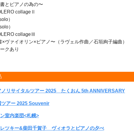
とピアノの為の〜
BOLERO collageⅡ
solo）
solo）
BOLERO collageⅢ
 〜書×ヴァイオリン×ピアノ〜（ラヴェル作曲／石垣絢子編曲）
ークあり
品
ノリサイタルツアー 2025 たくおん 5th ANNIVERSARY
アー 2025 Souvenir
ン室内楽団<札幌>
レツキー&柴田千賀子 ヴィオラとピアノの夕べ