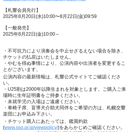
【札響会員先行】
2025年8月20日(水)10:00〜8月22日(金)09:59
【一般発売】
2025年8月22日(金)10:00～
・不可抗力により演奏会を中止せざるえない場合を除き、
チケットの払戻はいたしません。
・やむを得ぬ事情により、公演内容や出演者を変更するこ
とがございます。
公演内容の最新情報は、札響公式サイトてご確認くださ
い。
・U25割は2000年以降生まれを対象とします。ご購入ご来
場時に生年証明書をご持参ください。
・未就学児の入場はご遠慮ください。
・車椅子席、盲導犬介助犬同伴をご希望の方は、札幌交響
楽団にお申込み下さい。
・チケット購入にあたっては、鑑賞約款
(
www.sso.or.jp/viewpolicy/
)をあらかじめご確認ください。