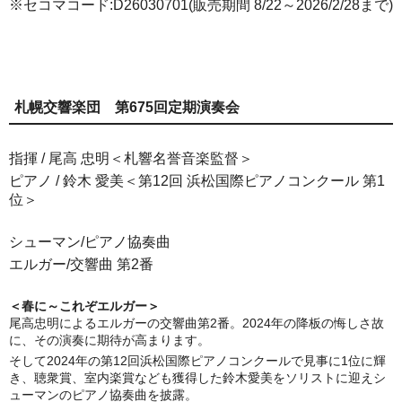
※セコマコード:D26030701(販売期間 8/22～2026/2/28まで)
札幌交響楽団 第675回定期演奏会
指揮 / 尾高 忠明＜札響名誉音楽監督＞
ピアノ / 鈴木 愛美＜第12回 浜松国際ピアノコンクール 第1
位＞
シューマン
/
ピアノ協奏曲
エルガー
/
交響曲 第2番
＜春に～これぞエルガー＞
尾高忠明によるエルガーの交響曲第2番。2024年の降板の悔しさ故
に、その演奏に期待が高まります。
そして2024年の第12回浜松国際ピアノコンクールで見事に1位に輝
き、聴衆賞、室内楽賞なども獲得した鈴木愛美をソリストに迎えシ
ューマンのピアノ協奏曲を披露。